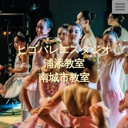
T
o
g
g
l
e
n
a
v
i
ヒゴバレエスタジオ
g
a
t
浦添教室
i
o
n
南城市教室